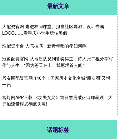
最新文章
大配资官网 走进林间课堂、担当社区导游、设计专属
LOGO……看重庆小学生玩转暑假
涨配资平台 人气拉满！新青年唱响孝妇河畔
冠盈配资官网 从地质队员到鲁奖得主，诗人张二棍分享写
作与人生：“因为苍天在上，我愿埋首人间”
股友圈配资官网 146个！国家历史文化名城“朋友圈”又增
一员
富灯网APP下载 《功夫女足》首日票房破亿口碑暴跌，大
导加流量模式彻底失灵!
话题标签