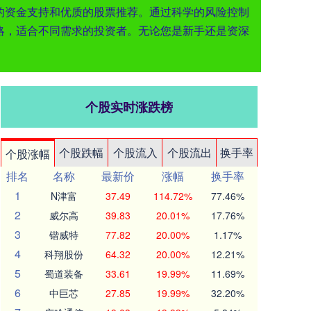
效的资金支持和优质的股票推荐。通过科学的风险控制
略，适合不同需求的投资者。无论您是新手还是资深
个股实时涨跌榜
个股跌幅
个股流入
个股流出
换手率
个股涨幅
排名
名称
最新价
涨幅
换手率
1
N津富
37.49
114.72%
77.46%
2
威尔高
39.83
20.01%
17.76%
3
锴威特
77.82
20.00%
1.17%
4
科翔股份
64.32
20.00%
12.21%
5
蜀道装备
33.61
19.99%
11.69%
6
中巨芯
27.85
19.99%
32.20%