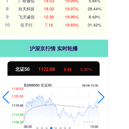
7
广哈通信
19.03
19.99%
5.84%
8
欣天科技
18.02
19.97%
28.44%
9
飞天诚信
12.56
19.96%
8.49%
10
任子行
7.16
19.93%
31.42%
沪深京行情 实时轮播
北证50
1122.88
创业
3.42
0.30%