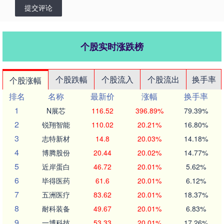
提交评论
个股实时涨跌榜
个股跌幅
个股流入
个股流出
换手率
个股涨幅
排名
名称
最新价
涨幅
换手率
1
N展芯
116.52
396.89%
79.39%
2
锐翔智能
110.02
20.21%
16.80%
3
志特新材
14.8
20.03%
14.18%
4
博腾股份
20.44
20.02%
14.77%
5
近岸蛋白
46.72
20.01%
5.62%
6
毕得医药
61.6
20.01%
6.12%
7
五洲医疗
83.62
20.01%
18.37%
8
耐科装备
49.67
20.01%
6.83%
9
一博科技
53.33
20.01%
17.26%