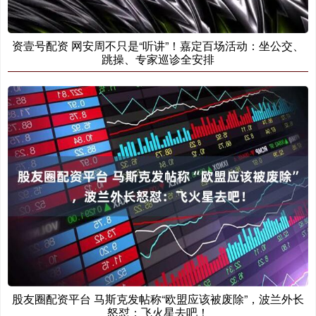
资壹号配资 网安周不只是“听讲”！嘉定百场活动：坐公交、
跳操、专家巡诊全安排
股友圈配资平台 马斯克发帖称“欧盟应该被废除”，波兰外长
怒怼：飞火星去吧！