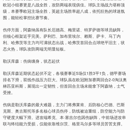
欧冠小组赛更是八战全胜，攻防两端表现俱佳。球队主场战力堪称顶
级，本赛季欧冠主场全胜，英超主场胜率超八成，依托狂热的球迷氛
围，能轻松掌控比赛节奏。
伤停方面，阿森纳虽有队长厄德高、梅里诺、特罗萨德等球员缺阵，
但核心框架近乎完美。萨利巴、加布里埃尔、赖斯、萨卡、马丁内
利、哈弗茨等主力均可满状态出战，哈弗茨首回合点球绝平旧主，状
态火热，球队攻防两端无明显短板。
勒沃库森：伤病缠身，状态起伏
勒沃库森近期状态起伏不定，各项赛事近5场仅1胜3平1负，德甲赛场
排名下滑，双线作战压力巨大。球队虽在欧冠附加赛两回合2-0淘汰奥
林匹亚科斯，展现出一定韧性，但首回合主场未能拿下阿森纳，士气
受挫。
伤病是勒沃库森的最大难题，主力门将弗莱肯、后防核心巴德、巴斯
克斯、奥古斯托等多名核心球员伤停，防线被迫重组，防空能力与防
守硬度大幅下滑。进攻端希克、本·塞吉尔也因伤缺阵，中前场进攻串
联与终结能力受损，仅能依靠维尔茨、格里马尔多等球员苦苦支撑。