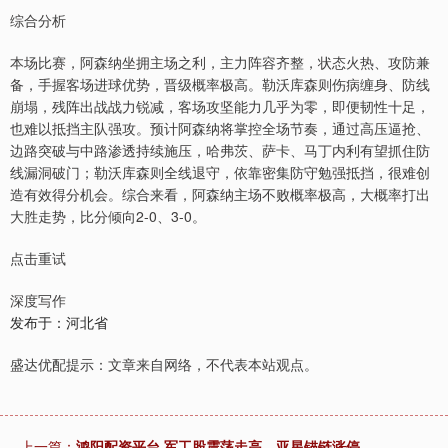
综合分析
本场比赛，阿森纳坐拥主场之利，主力阵容齐整，状态火热、攻防兼
备，手握客场进球优势，晋级概率极高。勒沃库森则伤病缠身、防线
崩塌，残阵出战战力锐减，客场攻坚能力几乎为零，即便韧性十足，
也难以抵挡主队强攻。预计阿森纳将掌控全场节奏，通过高压逼抢、
边路突破与中路渗透持续施压，哈弗茨、萨卡、马丁内利有望抓住防
线漏洞破门；勒沃库森则全线退守，依靠密集防守勉强抵挡，很难创
造有效得分机会。综合来看，阿森纳主场不败概率极高，大概率打出
大胜走势，比分倾向2-0、3-0。
点击重试
深度写作
发布于：河北省
盛达优配提示：文章来自网络，不代表本站观点。
上一篇：
鸿阳配资平台 军工股震荡走高，亚星锚链涨停