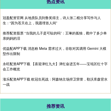
热点资讯
冠盈配资官网 从地质队员到鲁奖得主，诗人张二棍分享写作与人
生：“因为苍天在上，我愿埋首人间”
推荐配资股票 “当我的儿子是可耻的吗”：王琳的孤独，戳中了多少单
亲妈妈的泪
优益配APP下载 消息称 Meta 需求过大，谷歌对其调用 Gemini 大模
型作出限制
永旺配资APP下载 【喜迎津红九大】津红奋进五年——宝坻区红十字
会工作概览
涨乐配资APP下载 欧冠生死战：阿森纳主场捍卫荣誉，勒沃库森背水
一战
推荐资讯