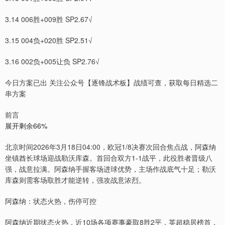
3.14 006胜+009胜 SP2.67√
3.15 004负+020胜 SP2.51√
3.16 002负+005让负 SP2.76√
今日方案已出 关注公众号【逐锋战术板】战绩可查，获取每日精选二
串方案
前言
展开剩余66%
北京时间2026年3月18日04:00，欧冠1/8决赛次回合焦点战，阿森纳
坐镇酋长球场迎战勒沃库森。首回合双方1-1战平，此役胜者晋级八
强，战意拉满。阿森纳手握客场进球优势，主场作战底气十足；勒沃
库森则需客场取胜才能逆转，强攻战意浓烈。
阿森纳：状态火热，伤停可控
阿森纳近期状态火热，近10场各项赛事豪取8胜2平，英超稳居榜首，