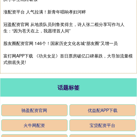
涨配资平台 人气拉满！新青年唱响孝妇河畔
冠盈配资官网 从地质队员到鲁奖得主，诗人张二棍分享写作与人
生：“因为苍天在上，我愿埋首人间”
股友圈配资官网 146个！国家历史文化名城“朋友圈”又增一员
富灯网APP下载 《功夫女足》首日票房破亿口碑暴跌，大导加流量模
式彻底失灵!
话题标签
驰盈配资官网
优益配APP下载
火牛网配资
宝贷配资平台