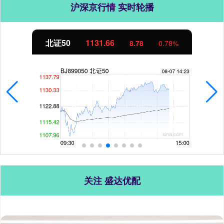
沪深京行情 实时轮播
北证50
1131.72
8.84
0.79%
关注 盛达优配