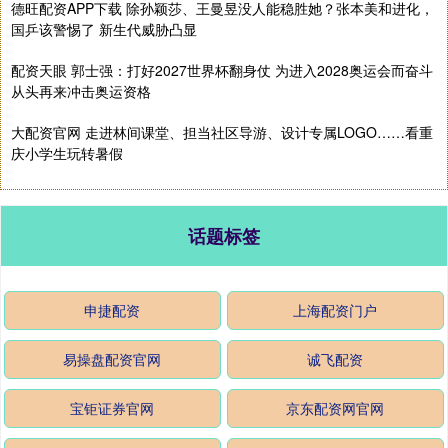
德旺配资APP下载 除孙颖莎、王曼昱没人能稳胜她？张本美和进化，
国乒该警惕了 新生代威胁凸显
配资天眼 郭士强：打好2027世界杯翻身仗 为进入2028奥运会而奋斗
从头再来冲击奥运资格
大配资官网 走进林间课堂、担当社区导游、设计专属LOGO……看重
庆小学生玩转暑假
话题标签
申捷配资
上海配资门户
易操盘配资官网
诚飞配资
宝钜证券官网
京东配资网官网