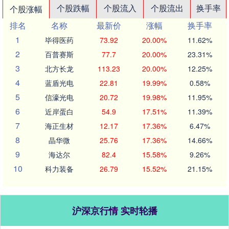
个股跌幅
个股流入
个股流出
换手率
个股涨幅
排名
名称
最新价
涨幅
换手率
1
毕得医药
73.92
20.00%
11.62%
2
百普赛斯
77.7
20.00%
23.31%
3
北方长龙
113.23
20.00%
12.25%
4
蓝盾光电
22.81
19.99%
0.58%
5
信濠光电
20.72
19.98%
11.95%
6
近岸蛋白
54.9
17.51%
11.39%
7
海正生材
12.17
17.36%
6.47%
8
晶华微
25.76
17.36%
14.66%
9
海达尔
82.4
15.58%
9.26%
10
科力装备
26.79
15.52%
21.15%
沪深京行情 实时轮播