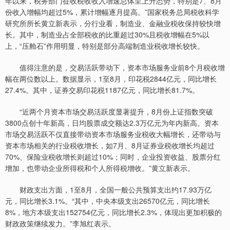
年以来，税务部门征收税收收入增速总体呈上升态势，特别是7、8月
份收入增幅均超过5%，累计增幅逐月提高。”国家税务总局税收科学
研究所所长黄立新表示，分行业看，制造业、金融业税收保持较快增
长。其中，制造业占全部税收的比重超过30%且税收增幅在5%以
上，“压舱石”作用明显，特别是部分高端制造业税收增长较快。
值得注意的是，交易活跃带动下，资本市场服务业前8个月税收增
幅在两位数以上。数据显示，1至8月，印花税2844亿元，同比增长
27.4%。其中，证券交易印花税1187亿元，同比增长81.7%。
“近两个月资本市场交易活跃度显著提升，8月份上证指数突破
3800点创十年新高，日均股票成交额达2.3万亿元为年内新高。资本
市场交易活跃不仅直接带动资本市场服务业税收大幅增长，还带动与
资本市场相关的行业税收增长，如7月、8月证券业税收增长均超过
70%、保险业税收增长则超过10%；同时，企业投资收益、股票分红
增加，也带动企业所得税和个人所得税增收。”黄立新表示。
财政支出方面，1至8月，全国一般公共预算支出约17.93万亿
元，同比增长3.1%。“其中，中央本级支出26570亿元，同比增长
8%，地方本级支出152754亿元，同比增长2.3%，体现出更加积极的
财政政策继续发力。”李旭红表示。