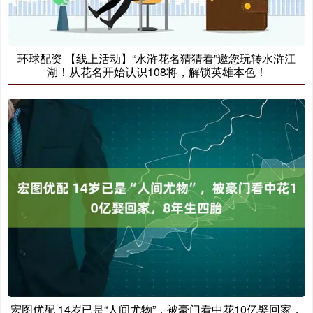
环球配资 【线上活动】“水浒花名猜猜看”邀您玩转水浒江
湖！从花名开始认识108将，解锁英雄本色！
宏图优配 14岁已是“人间尤物”，被豪门看中花10亿娶回家，